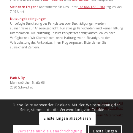
Sie haben Fragen?
Kontaktieren Sie uns unter
+43 664 127 0 200
(täglich von
7-19 Uhr).
Nutzungsbedingungen:
Unbefugte Benutzung des Parkplatzes oder Beschädigungen werden
ausnahmslos zur Anzeige gebracht. Für etwaige Parkschäden wird keine Haftung
übernommen. Die Nutzung unseres Parkplatzes erfolgt ausschließlich nach
Verfügbarkeit. Wir übernehmen keine Haftung, wenn Sie aufgrund der
Vollauslastung des Parkplatzes Ihren Flug verpassen. Bitte planen Sie
ausreichend Zeit ein.
Park & Fly
Mannswörther Straße 66
2320 Schwechat
Tel.:
+43 664 127 0 200
Diese Seite verwendet Cookies. Mit der Weiternutzung der
E-Mail:
kontakt@park-and-fly.at
Seite, stimmst du die Verwendung von Cookies zu.
Impressum/Datenschutz
Einstellungen akzeptieren
Verberge nur die Benachrichtigung
Einstellungen